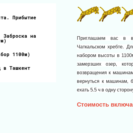
нта. Прибытие
. Заброска на
Приглашаем вас в в
0м)
Чаткальском хребте. Д
абор 1100м)
набором высоты в 1100м
замерзших озер, кот
д в Ташкент
возвращения к машинам 
вернуться к машинам, б
ехать 5.5 ч в одну сторону
Стоимость включа