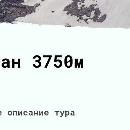
шан 3750м
е описание тура