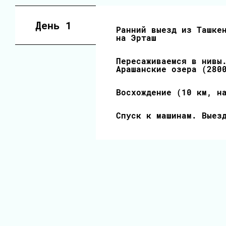
День 1
Ранний выезд из Ташке
на Эрташ
Пересаживаемся в нивы
Арашанские озера (280
Восхождение (10 км, н
Спуск к машинам. Выез