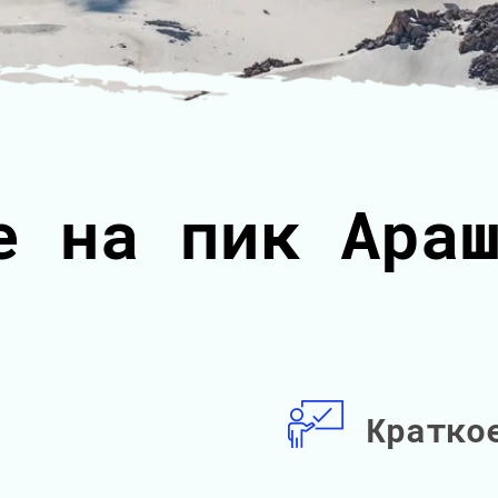
е на пик Ара
Кратко