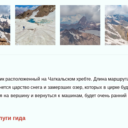
к расположенный на Чаткальском хребте. Длина маршрута
нется царство снега и замерзших озер, которых в цирке б
я на вершину и вернуться к машинам, будет очень ранний в
луги гида